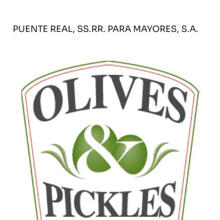
PUENTE REAL, SS.RR. PARA MAYORES, S.A.