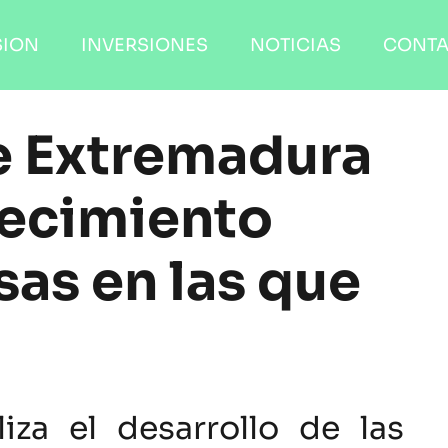
SION
INVERSIONES
NOTICIAS
CONT
e Extremadura
recimiento
as en las que
za el desarrollo de las