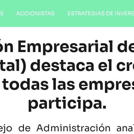
OS
ACCIONISTAS
ESTRATEGIAS DE INVER
ón Empresarial d
tal) destaca el c
 todas las empres
participa.
jo de Administración anali